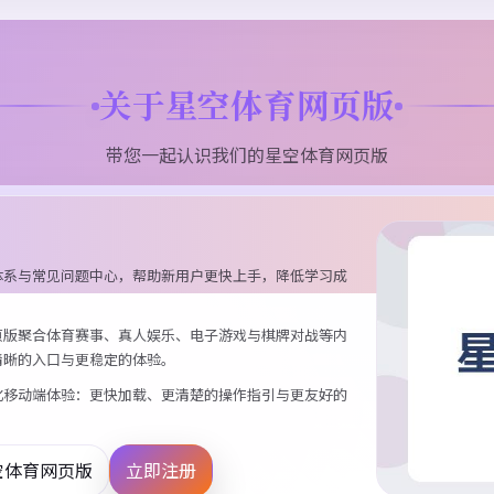
关于星空体育网页版
带您一起认识我们的星空体育网页版
介
体系与常见问题中心，帮助新用户更快上手，降低学习成
页版聚合体育赛事、真人娱乐、电子游戏与棋牌对战等内
清晰的入口与更稳定的体验。
化移动端体验：更快加载、更清楚的操作指引与更友好的
空体育网页版
立即注册