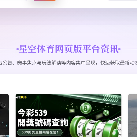
星空体育网页版平台资讯
台公告、赛事焦点与玩法解读等内容集中呈现，快速获取最新动