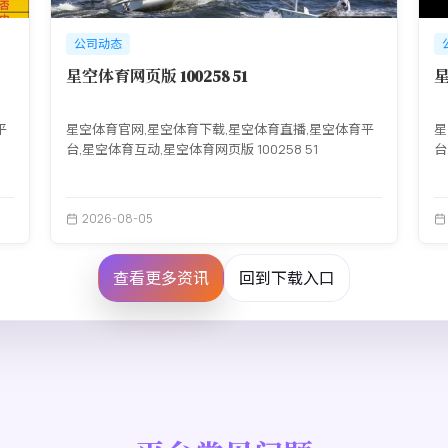
公司动态
星空体育网页版 100258 51
星
平
星空体育官网,星空体育下载,星空体育直播,星空体育平
星
台,星空体育互动,星空体育网页版 100258 51
台
2026-08-05
查看更多资讯
回到下载入口