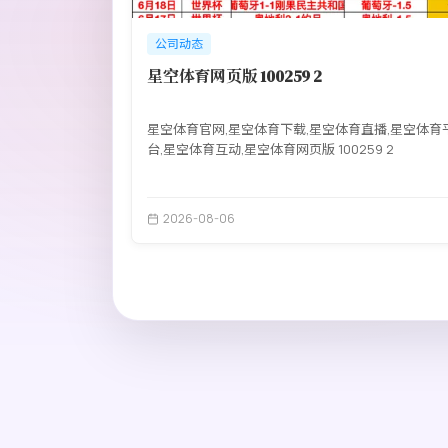
公司动态
星空体育网页版 100259 2
星空体育官网,星空体育下载,星空体育直播,星空体育
台,星空体育互动,星空体育网页版 100259 2
2026-08-06