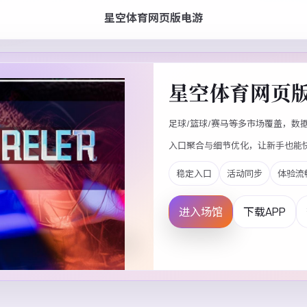
星空体育网页版电游
星空体育网页
足球/篮球/赛马等多市场覆盖，数
入口聚合与细节优化，让新手也能
稳定入口
活动同步
体验流
进入场馆
下载APP