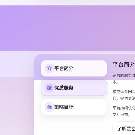
平台简
介
平台简介
完善的服务
本。
服
优质服务
星空体育网
容，提供更
标
策略目标
平台持续优
交互细节。
了解星