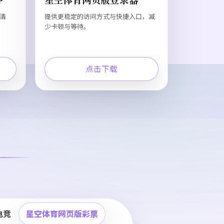
P
星空体育网页版登录器
清
提供更稳定的访问方式与快捷入口，减
少卡顿与等待。
点击下载
电竞
星空体育网页版彩票