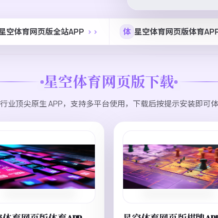
星空体育网页版全站APP
››
体
星空体育网页版体育AP
星空体育网页版下载
行业顶尖原生 APP，支持多平台使用，下载后按提示安装即可