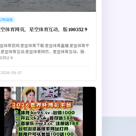
公司动态
空体育网页，星空体育互动，版 100352 9
空体育官网,星空体育下载,星空体育直播,星空体育平
,星空体育互动,星空体育网页，星空体育互动，版
0352 9
2026-08-07