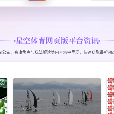
星空体育网页版平台资讯
台公告、赛事焦点与玩法解读等内容集中呈现，快速获取最新动