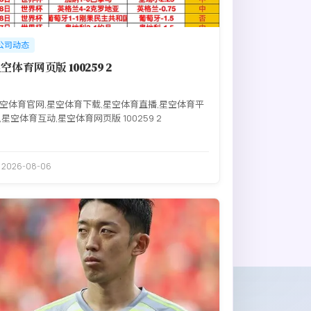
公司动态
空体育网页版 100259 2
空体育官网,星空体育下载,星空体育直播,星空体育平
,星空体育互动,星空体育网页版 100259 2
2026-08-06