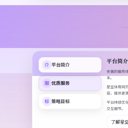
平台简
介
平台简介
完善的服务
本。
服
优质服务
星空体育网
容，提供更
标
策略目标
平台持续优
交互细节。
了解星