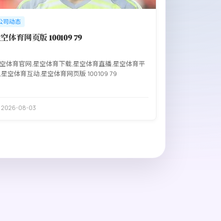
公司动态
空体育网页版 100109 79
空体育官网,星空体育下载,星空体育直播,星空体育平
,星空体育互动,星空体育网页版 100109 79
2026-08-03