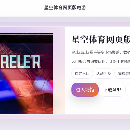
星空体育网页版电游
星空体育网页
足球/篮球/赛马等多市场覆盖，数
入口聚合与细节优化，让新手也能
稳定入口
活动同步
体验流
进入场馆
下载APP