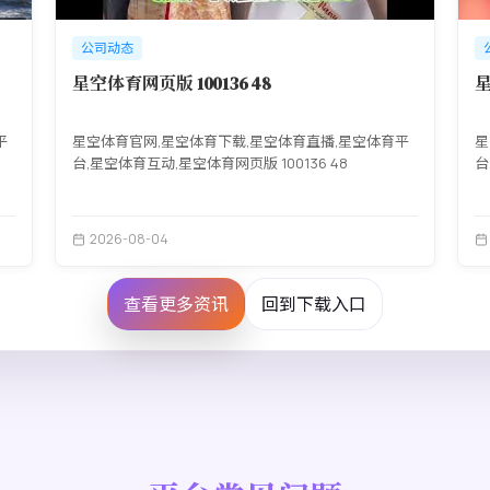
公司动态
星空体育网页版 100136 48
星
平
星空体育官网,星空体育下载,星空体育直播,星空体育平
星
台,星空体育互动,星空体育网页版 100136 48
台
2026-08-04
查看更多资讯
回到下载入口