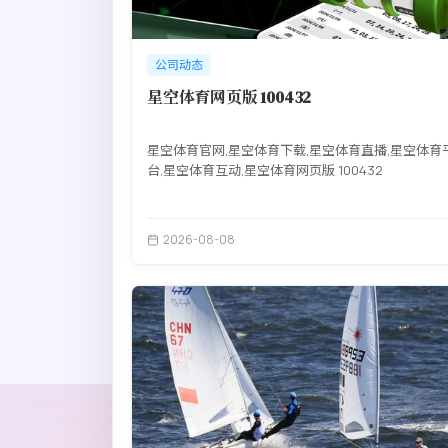
公司动态
星空体育网页版 100432
星空体育官网,星空体育下载,星空体育直播,星空体育
台,星空体育互动,星空体育网页版 100432
2026-08-08