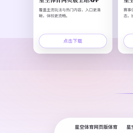
星空体育网页版全站APP
星
覆盖主流玩法与热门内容，入口更清
赛事
晰，体验更流畅。
态，
点击下载
星空体育网页版体育
星