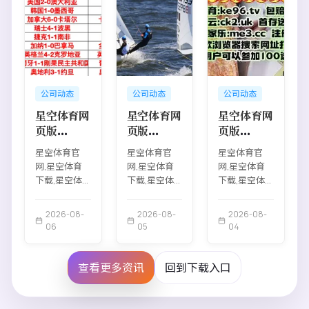
公司动态
公司动态
公司动态
星空体育网
星空体育网
星空体育网
页版
页版
页版
100259 2
100258 51
100136 48
星空体育官
星空体育官
星空体育官
网,星空体育
网,星空体育
网,星空体育
下载,星空体
下载,星空体
下载,星空体
育直播,星空
育直播,星空
育直播,星空
体育平台,星
体育平台,星
体育平台,星
2026-08-
2026-08-
2026-08-
空体育互动,
空体育互动,
空体育互动,
06
05
04
星空体育网页
星空体育网页
星空体育网页
版 100259 2
版 100258 51
版 100136 48
查看更多资讯
回到下载入口