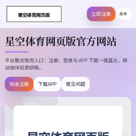
立即注册
菜单
星空体育网页版官方网站
平台聚合常用入口：注册、登录与 APP 下载一键直达，移
动端体验更顺畅。
快速注册
下载APP
常见问题