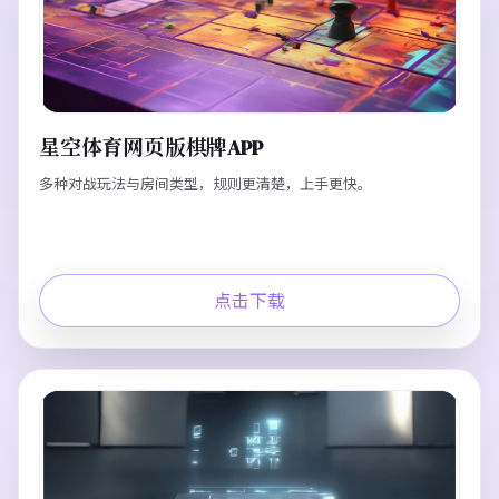
星空体育网页版棋牌APP
多种对战玩法与房间类型，规则更清楚，上手更快。
点击下载