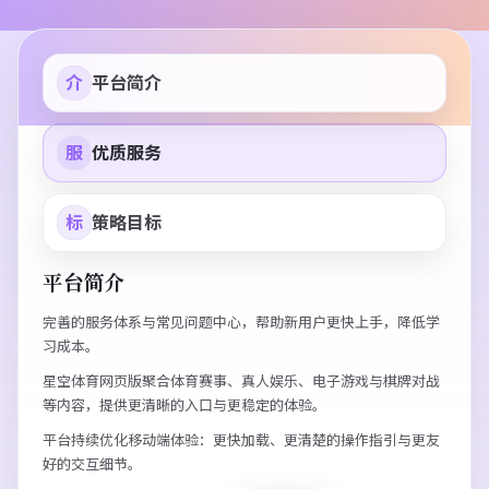
介
平台简介
服
优质服务
标
策略目标
平台简介
完善的服务体系与常见问题中心，帮助新用户更快上手，降低学
习成本。
星空体育网页版聚合体育赛事、真人娱乐、电子游戏与棋牌对战
等内容，提供更清晰的入口与更稳定的体验。
平台持续优化移动端体验：更快加载、更清楚的操作指引与更友
好的交互细节。