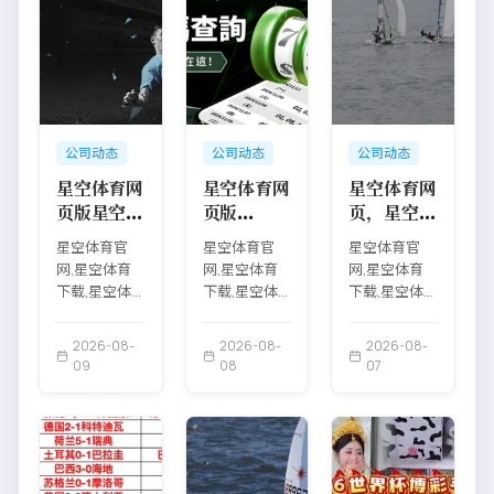
公司动态
公司动态
公司动态
星空体育网
星空体育网
星空体育网
页版星空体
页版
页，星空体
育官网数据
100432
育互动，版
星空体育官
星空体育官
星空体育官
冲到100521
100352 9
网,星空体育
网,星空体育
网,星空体育
引发关注
下载,星空体
下载,星空体
下载,星空体
育直播,星空
育直播,星空
育直播,星空
体育平台,星
体育平台,星
体育平台,星
2026-08-
2026-08-
2026-08-
空体育互动,
空体育互动,
空体育互动,
09
08
07
星空体育网页
星空体育网页
星空体育网
版星空体育官
版 100432
页，星空体育
网数据冲到
互动，版
100521引发...
100352 9