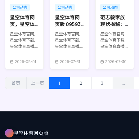
公司动态
公司动态
公司动态
星空体育网
星空体育网
范志毅家族
页，星空体
页版 095938
现状揭秘：
育直播，版
4
亿万富翁涉
星空体育官网,
星空体育官网,
星空体育官网,
095916 8
足娱乐圈，
星空体育下载,
星空体育下载,
星空体育下载,
三婚佳人风
星空体育直播,
星空体育直播,
星空体育直播,
华绝代
星空体育平台,
星空体育平台,
星空体育平台,
星空体育互动,
星空体育互动,
星空体育互动,
2026-08-01
2026-07-31
2026-07-30
星空体育网页，
星空体育网页版
范志毅家族现状
星空体育直播，
095938 4
揭秘：亿万富翁
版 095916 8
涉足娱乐圈，三
首页
上一页
1
2
3
...
婚佳人风...
星空体育网页版