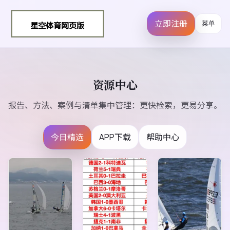
立即注册
菜单
资源中心
报告、方法、案例与清单集中管理：更快检索，更易分享。
今日精选
APP下载
帮助中心