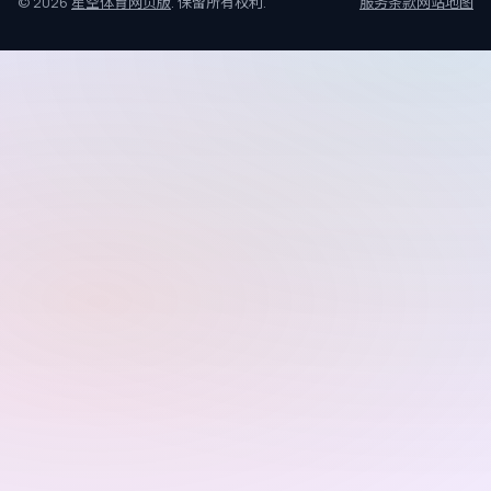
© 2026
星空体育网页版
. 保留所有权利.
服务条款
网站地图