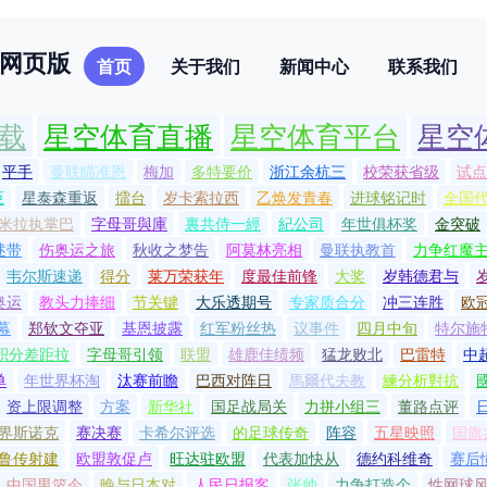
网页版
首页
关于我们
新闻中心
联系我们
载
星空体育直播
星空体育平台
星空
平手
曼联瞄准恩
梅加
多特要价
浙江余杭三
校荣获省级
试点
巨
星泰森重返
擂台
岁卡索拉西
乙焕发青春
进球铭记时
全国
米拉执掌巴
字母哥與庫
裏共侍一經
紀公司
年世俱杯奖
金突破
述带
伤奥运之旅
秋收之梦告
阿莫林亮相
曼联执教首
力争红魔
韦尔斯速递
得分
莱万荣获年
度最佳前锋
大奖
岁韩德君与
奥运
教头力捧细
节关键
大乐透期号
专家质合分
冲三连胜
欧
幕
郑钦文夺亚
基恩披露
红军粉丝热
议事件
四月中旬
特尔施
积分差距拉
字母哥引领
联盟
雄鹿佳绩频
猛龙败北
巴雷特
中
单
年世界杯淘
汰赛前瞻
巴西对阵日
馬爾代夫教
練分析對抗
资上限调整
方案
新华社
国足战局关
力拼小组三
董路点评
界斯诺克
赛决赛
卡希尔评选
的足球传奇
阵容
五星映照
国旗
鲁传射建
欧盟敦促卢
旺达驻欧盟
代表加快从
德约科维奇
赛后
中国男篮今
晚与日本对
人民日报客
张帅
力争打造个
性网球