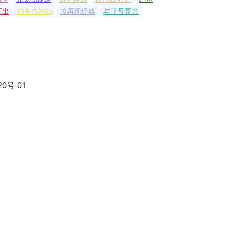
而出
约基奇神助
攻再现经典
与字母哥共
20号-01