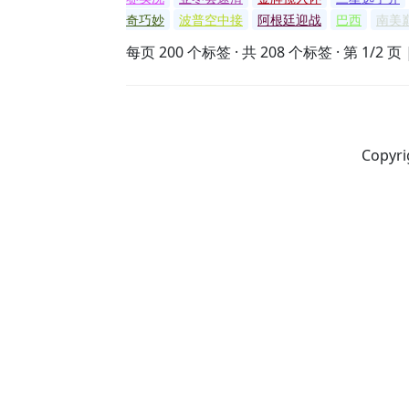
奇巧妙
波普空中接
阿根廷迎战
巴西
南美
每页 200 个标签 · 共 208 个标签 · 第 1/2 页 
Copyr