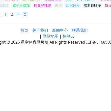
巅峰对
威少三双加
持戈登独得
库里
欧冠风云
埃斯特旺脱
颖
|
2
下一页
1
首页
关于我们
新闻中心
联系我们
|
网站地图
|
标签云
ight © 2026 星空体育网页版 All Rights Reserved ICP备516890