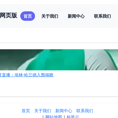
网页版
首页
关于我们
新闻中心
联系我们
育直播：埃林·哈兰德入围揭晓
首页
关于我们
新闻中心
联系我们
|
网站地图
|
标签云