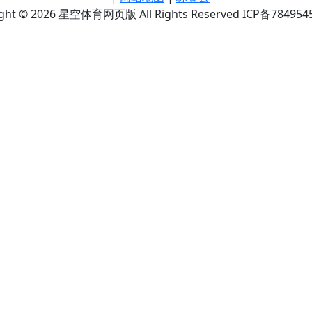
ight © 2026 星空体育网页版 All Rights Reserved ICP备784954