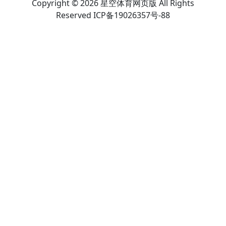
Copyright © 2026 星空体育网页版 All Rights
Reserved ICP备19026357号-88