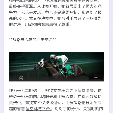
精神和出色的技术，在珠海超级精英赛中过关斩将，
最终夺得亚军。从比赛开始，她就展现出了强大的竞
争力，无论是发球、截击还是底线控制，都达到了极
高的水平。尤其在决赛中，她与对手展开了一场激烈
的对决，用顽强的意志赢得了尊重。
**战略与心态的完美结合**
作为一名年轻选手，郑钦文在压力之下保持冷静，这
得益于她卓越的战略眼光和比赛心态。在珠海超级精
英赛中，郑钦文不仅技术过硬，比赛策略也显示出高
超的智慧
星空体育平台
。对对手的分析、关键时刻的