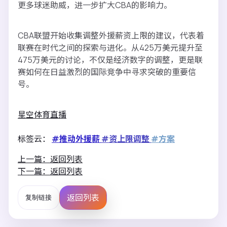
更多球迷助威，进一步扩大CBA的影响力。
CBA联盟开始收集调整外援薪资上限的建议，代表着
联赛在时代之间的探索与进化。从425万美元提升至
475万美元的讨论，不仅是经济数字的调整，更是联
赛如何在日益激烈的国际竞争中寻求突破的重要信
号。
星空体育直播
标签云：
#推动外援薪
#资上限调整
#方案
上一篇：返回列表
下一篇：返回列表
返回列表
复制链接