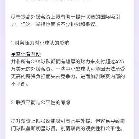
尽管提高外援薪资上限有助于提升联赛的国际吸引
力，但这一举措也面临不少挑战和争议。
1. 财务压力对小球队的影响
星空体育互动
并非所有CBA球队都拥有雄厚的财力来支付超过425
万美元的外援薪资。一些中小型球队可能因无法承受
更高的薪资负担而失去竞争力，进而加剧联赛内部的
不平衡。
2. 联赛平衡与公平性的考虑
提升薪资上限虽然能吸引高水平外援，但容易导致豪
门球队垄断明星球员，削弱联赛的观赛性和公平性。