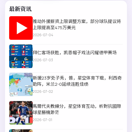
最新资讯
推动外援薪资上限调整方案，部分球队提议将
上限提高至475万美元
2026-07-04
拜仁客场获胜，凯恩帽子戏法闪耀德甲赛场
2026-07-03
新援23岁处子秀，普，星空体育下载，利西奇
助阵，米兰2-0延续连胜佳绩
2026-07-02
馬爾代夫教練分，星空体育互动，析對抗國際
球星勝機渺茫
2026-07-01