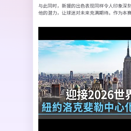
与此同时，新援的出色表现同样令人印象深
他的潜力，让球迷对未来充满期待。作为本