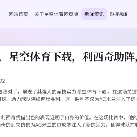
网站首页
关于星空体育网页版
新闻资讯
联系我们
普，星空体育下载，利西奇助阵，
02
击败对手，展现了其强大的竞技实力
星空体育下载
。在这场关键
进球，助力球队连续两场胜利。这一胜利不仅为AC米兰注入了
普利西奇凭借出色的表现证明了自身的价值。在这场比赛中，他
西奇的到来仿佛为AC米兰的进攻端注入了新的活力，使得球队在