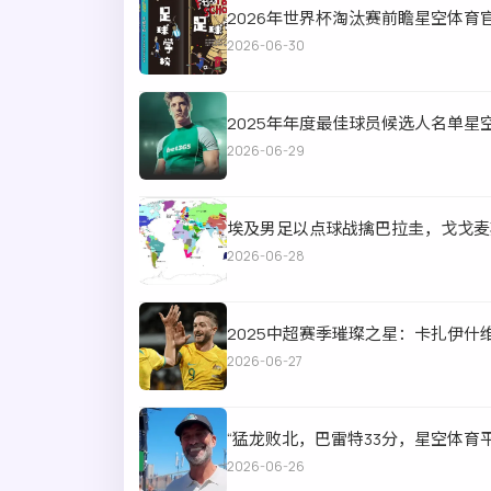
2026年世界杯淘汰赛前瞻星空体育
2026-06-30
2025年年度最佳球员候选人名单星
2026-06-29
埃及男足以点球战擒巴拉圭，戈戈麦
2026-06-28
2025中超赛季璀璨之星：卡扎伊什
2026-06-27
“猛龙败北，巴雷特33分，星空体育平
2026-06-26