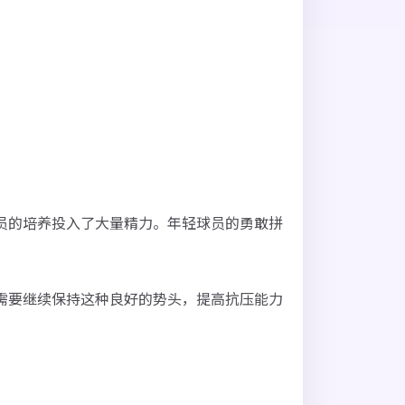
员的培养投入了大量精力。年轻球员的勇敢拼
需要继续保持这种良好的势头，提高抗压能力