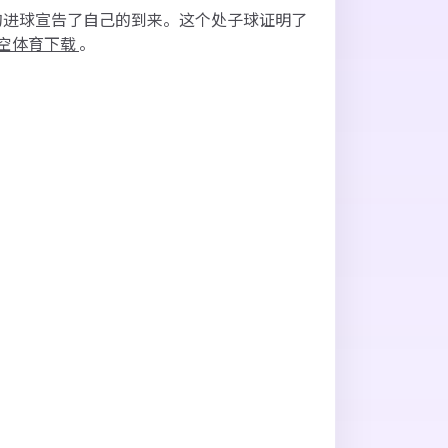
的进球宣告了自己的到来。这个处子球证明了
空体育下载
。