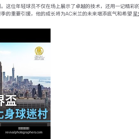
刻。这位年轻球员不仅在场上展示了卓越的技术，还用一记精彩
赛季的重要引援，他的成长将为AC米兰的未来增添底气和希望
星